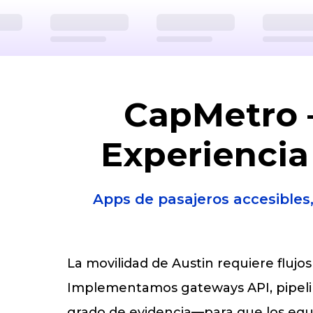
CapMetro 
Experiencia
Apps de pasajeros accesibles
La movilidad de Austin requiere flujo
Implementamos gateways API, pipeline
grado de evidencia—para que los equi