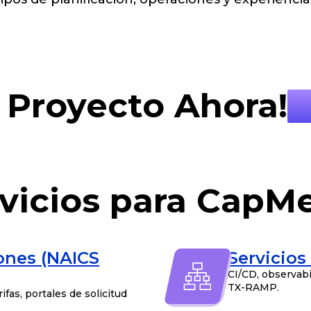
 Proyecto Ahora!
vicios para CapM
iones (NAICS
Servicios
CI/CD, observabi
TX-RAMP.
ifas, portales de solicitud