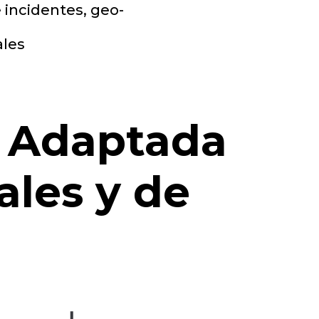
 incidentes, geo-
ales
l Adaptada
ales y de