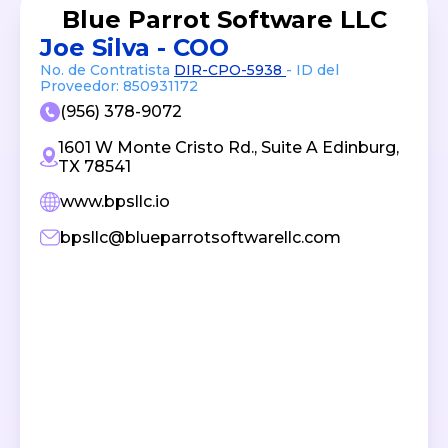
Blue Parrot Software LLC
Joe Silva - COO
No. de Contratista
DIR-CPO-5938
- ID del
Proveedor: 850931172
(956) 378-9072
1601 W Monte Cristo Rd., Suite A Edinburg,
TX 78541
www.bpsllc.io
bpsllc@blueparrotsoftwarellc.com