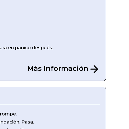
rará en pánico después.
Más Información
e rompe.
undación. Pasa.