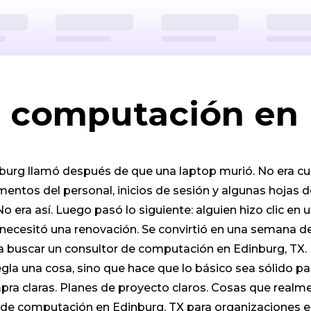
1601 W Monte Cristo Rd, Sui
+1-956-378-9072
info@bpsllc
e computación en 
urg llamó después de que una laptop murió. No era cual
ntos del personal, inicios de sesión y algunas hojas de
 era así. Luego pasó lo siguiente: alguien hizo clic en 
necesitó una renovación. Se convirtió en una semana de
 buscar un consultor de computación en Edinburg, TX. U
regla una cosa, sino que hace que lo básico sea sólido p
pra claras. Planes de proyecto claros. Cosas que real
 de computación en Edinburg, TX para organizaciones e