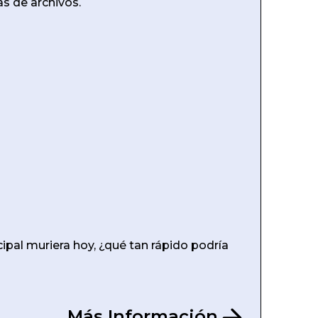
as de archivos.
cipal muriera hoy, ¿qué tan rápido podría
Más Información