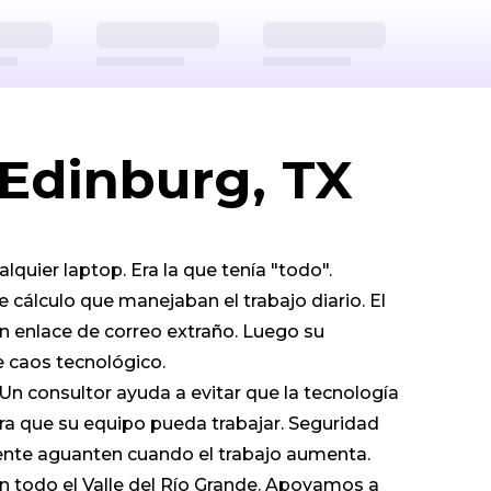
te A
.io
https://bpsllc.io
Edinburg
TX
78541
US
Edinburg, TX
quier laptop. Era la que tenía "todo".
 cálculo que manejaban el trabajo diario. El
un enlace de correo extraño. Luego su
 caos tecnológico.
n consultor ayuda a evitar que la tecnología
ara que su equipo pueda trabajar. Seguridad
mente aguanten cuando el trabajo aumenta.
n todo el Valle del Río Grande. Apoyamos a