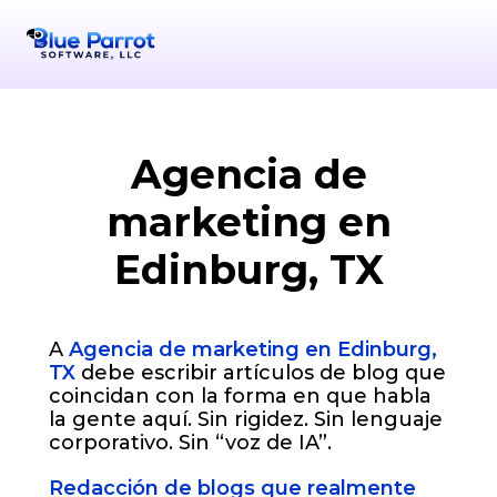
1601 W Monte Cristo Rd, Sui
+1-956-378-9072
info@bpsllc
Agencia de
marketing en
Edinburg, TX
A
Agencia de marketing en Edinburg,
TX
debe escribir artículos de blog que
coincidan con la forma en que habla
la gente aquí. Sin rigidez. Sin lenguaje
corporativo. Sin “voz de IA”.
Redacción de blogs que realmente