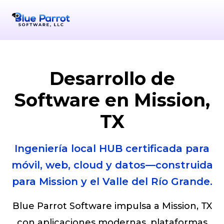
Serving Mission
+1-956-378-9072
Mission
info@bpsllc
TX
78
Desarrollo de
Software en Mission,
TX
Ingeniería local HUB certificada para
móvil, web, cloud y datos—construida
para Mission y el Valle del Río Grande.
Blue Parrot Software impulsa a Mission, TX
con aplicaciones modernas, plataformas