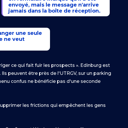
envoyé, mais le message n'arrive
jamais dans la boîte de réception.
anger une seule
e ne veut
riger ce qui fait fuir les prospects ». Edinburg est
. Ils peuvent être près de l'UTRGV, sur un parking
n menu confus ne bénéficie pas d'une seconde
 supprimer les frictions qui empêchent les gens