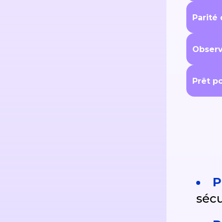
Parité
Observa
Prêt p
P
sécu