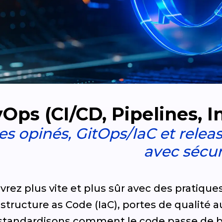
Ops (CI/CD, Pipelines, I
es opinés, GitOps/IaC et relea
avec sécur
ivrez plus vite et plus sûr avec des pratiqu
astructure as Code (IaC), portes de qualité
standardisons comment le code passe de b