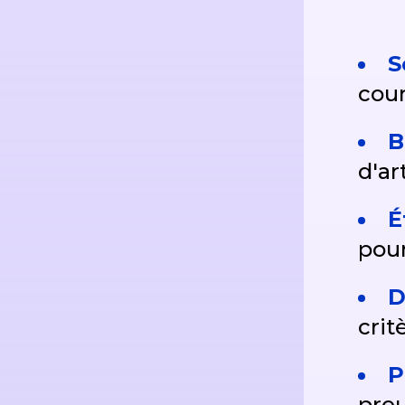
S
cour
B
d'ar
É
pour
D
crit
P
preu