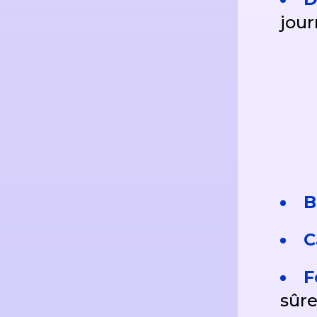
jour
B
C
F
sûre