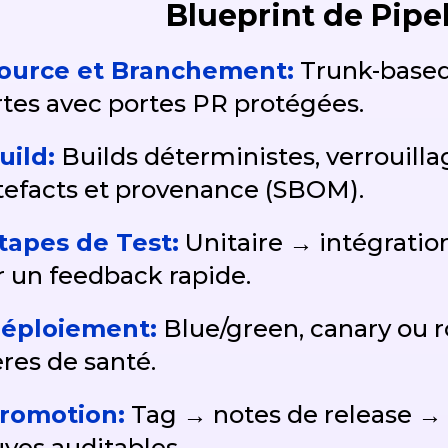
Blueprint de Pipel
ource et Branchement:
Trunk-based
tes avec portes PR protégées.
uild:
Builds déterministes, verrouill
tefacts et provenance (SBOM).
tapes de Test:
Unitaire → intégratio
 un feedback rapide.
éploiement:
Blue/green, canary ou r
ères de santé.
romotion:
Tag → notes de release →
ves auditables