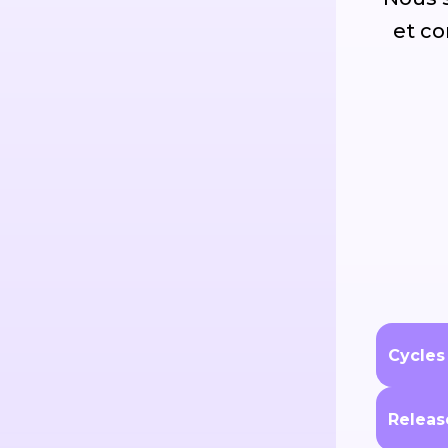
et co
Cycles
Releas