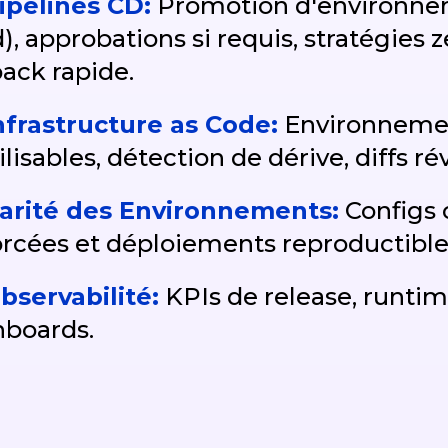
ipelines CD:
Promotion d'environne
), approbations si requis, stratégie
back rapide.
nfrastructure as Code:
Environnemen
ilisables, détection de dérive, diffs ré
arité des Environnements:
Configs 
cées et déploiements reproductible
bservabilité:
KPIs de release, runti
hboards.