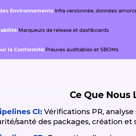
 des Environnements:
Infra versionnée, données amorc
bilité:
Marqueurs de release et dashboards
our la Conformité:
Preuves auditables et SBOMs
Ce Que Nous 
ipelines CI:
Vérifications PR, analyse 
rité/santé des packages, création et 