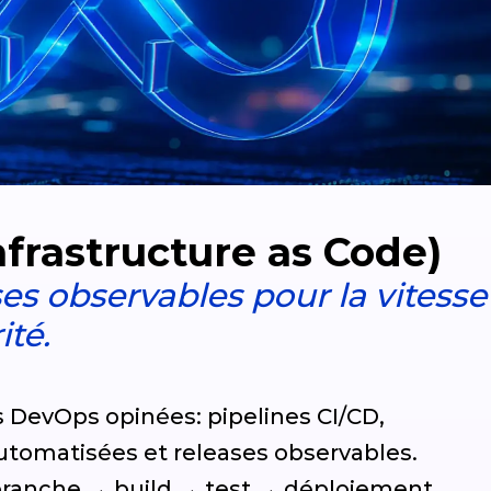
nfrastructure as Code)
ses observables pour la vitesse
ité.
es DevOps opinées: pipelines CI/CD,
 automatisées et releases observables.
ranche → build → test → déploiement,