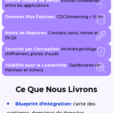
Source Unique de Vérité:
Entités cohérentes
entre les applications
Données Plus Fraîches:
CDC/streaming + SLAs
Moins de Ruptures:
Contrats, tests, retries et
DLQs
Sécurisé par Conception:
Moindre privilège,
chiffrement, pistes d'audit
Visibilité pour le Leadership:
Dashboards de
fraîcheur et échecs
Ce Que Nous Livrons
Blueprint d'Intégration:
carte des
systèmes, domaines de données,