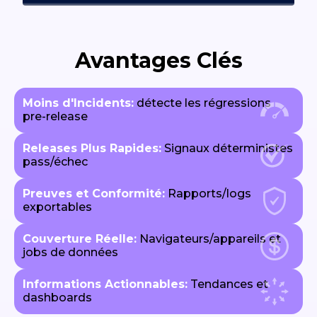
Avantages Clés
Moins d'Incidents:
détecte les régressions
pre-release
Releases Plus Rapides:
Signaux déterministes
pass/échec
Preuves et Conformité:
Rapports/logs
exportables
Couverture Réelle:
Navigateurs/appareils et
jobs de données
Informations Actionnables:
Tendances et
dashboards